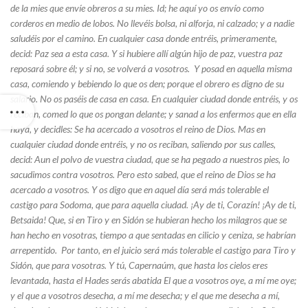
de la mies que envíe obreros a su mies. Id; he aquí yo os envío como
corderos en medio de lobos. No llevéis bolsa, ni alforja, ni calzado; y a nadie
saludéis por el camino. En cualquier casa donde entréis, primeramente,
decid: Paz sea a esta casa. Y si hubiere allí algún hijo de paz, vuestra paz
reposará sobre él; y si no, se volverá a vosotros. Y posad en aquella misma
casa, comiendo y bebiendo lo que os den; porque el obrero es digno de su
salario. No os paséis de casa en casa. En cualquier ciudad donde entréis, y os
reciban, comed lo que os pongan delante; y sanad a los enfermos que en ella
haya, y decidles: Se ha acercado a vosotros el reino de Dios. Mas en
cualquier ciudad donde entréis, y no os reciban, saliendo por sus calles,
decid: Aun el polvo de vuestra ciudad, que se ha pegado a nuestros pies, lo
sacudimos contra vosotros. Pero esto sabed, que el reino de Dios se ha
acercado a vosotros. Y os digo que en aquel día será más tolerable el
castigo para Sodoma, que para aquella ciudad. ¡Ay de ti, Corazín! ¡Ay de ti,
Betsaida! Que, si en Tiro y en Sidón se hubieran hecho los milagros que se
han hecho en vosotras, tiempo a que sentadas en cilicio y ceniza, se habrían
arrepentido. Por tanto, en el juicio será más tolerable el castigo para Tiro y
Sidón, que para vosotras. Y tú, Capernaúm, que hasta los cielos eres
levantada, hasta el Hades serás abatida El que a vosotros oye, a mí me oye;
y el que a vosotros desecha, a mí me desecha; y el que me desecha a mí,