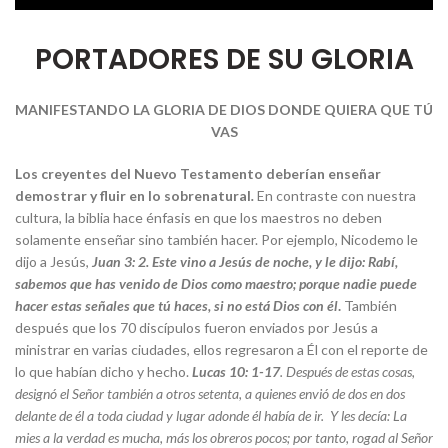
PORTADORES DE SU GLORIA
MANIFESTANDO LA GLORIA DE DIOS DONDE QUIERA QUE TÚ
VAS
Los creyentes del Nuevo Testamento deberían enseñar
demostrar y fluir en lo sobrenatural
.
En contraste con nuestra
cultura, la biblia hace énfasis en que los maestros no deben
solamente enseñar sino también hacer. Por ejemplo, Nicodemo le
dijo a Jesús,
Juan 3: 2.
Este vino a Jesús de noche, y le dijo: Rabí,
sabemos que has venido de Dios como maestro; porque nadie puede
hacer estas señales que tú haces, si no está Dios con él
.
También
después que los 70 discípulos fueron enviados por Jesús a
ministrar en varias ciudades, ellos regresaron a Él con el reporte de
lo que habían dicho y hecho.
Lucas 10: 1-17
. Después de estas cosas,
designó el Señor también a otros setenta, a quienes envió de dos en dos
delante de él a toda ciudad y lugar adonde él había de ir. Y les decía: La
mies a la verdad es mucha, más los obreros pocos; por tanto, rogad al Señor