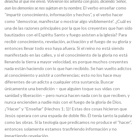
desecha al que me envió. Volvieron los setenta con gozo, diciendo: Señor,
aun los demonios se nos sujetan en tu nombre.
El verbo enseñar como
“impartir conocimiento, información y hechos”, y el verbo hacer
como “demostrar, manifestar o mostrar algo visiblemente”. ¿Cuál es
una de las razones principales por la que los creyentes que han sido
bautizados con el Espíritu Santo y fuego asisten a la iglesia? Para
recibir conocimiento, revelación, activación y el fuego de su gloria y
entonces llevar todo eso haya afuera. Si el reino no está siendo
manifestado en las calles, y si el conocimiento de la gloria no está
llenando la tierra a mayor velocidad, es porque muchos creyentes
nada están haciendo con lo que han recibido. Se han vuelto adictos
al conocimiento y asistir a conferencias; esto no los hace muy
diferentes de un adicto a cualquier otra sustancia. Buscar
únicamente una bendición – que alguien toque sus vidas con
sanidad y liberación – pero nunca hacen nada con lo que reciben, y
nunca encienden a nadie más con el fuego de la gloria de Dios.
¡”Hacer” y “Enseñar” (Hechos 1; 1)! Estas dos cosas hicieron que
Jesús operara con una espada de doble filo. Él tenía tanto la palabra
como las obras. Si la teología que predicamos no produce el “hacer”,
entonces solamente estamos trasfiriendo información y no
impartiendo revelación.