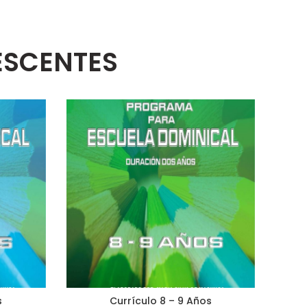
LESCENTES
s
Currículo 8 – 9 Años
AÑADIR AL CARRITO