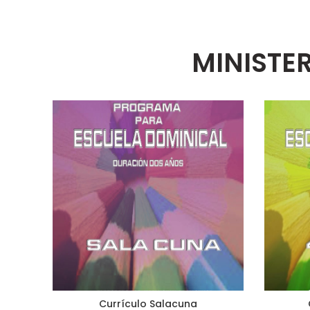
MINISTER
Currículo Salacuna
AÑADIR AL CARRITO