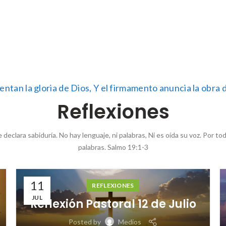
entan la gloria de Dios, Y el firmamento anuncia la obra
Reflexiones
declara sabiduría. No hay lenguaje, ni palabras, Ni es oída su voz. Por to
palabras. Salmo 19:1-3
06
REFLEXIONES
JUN
Reflexión Pastoral 7 de Junio
Posted by
Medios