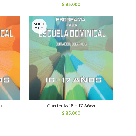
$
85.000
SOLD
OUT
os
Currículo 16 – 17 Años
LEER MÁS
$
85.000