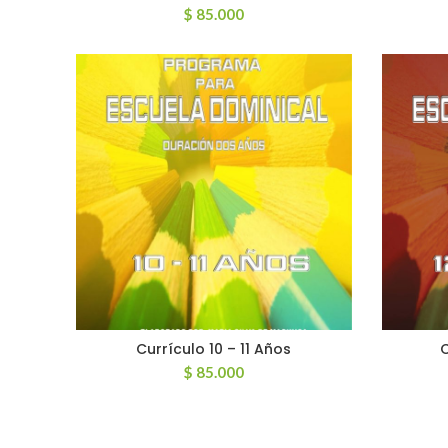
$
85.000
Currículo 10 – 11 Años
C
AÑADIR AL CARRITO
$
85.000