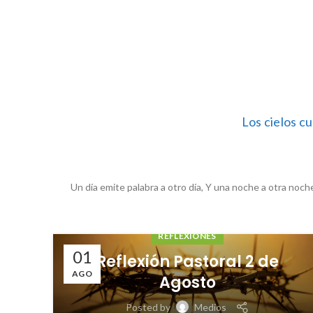
Los cielos cu
Un día emite palabra a otro día, Y una noche a otra noche 
REFLEXIONES
20
e
Reflexión Pastoral 21 de
JUN
Junio
Posted by
Medios