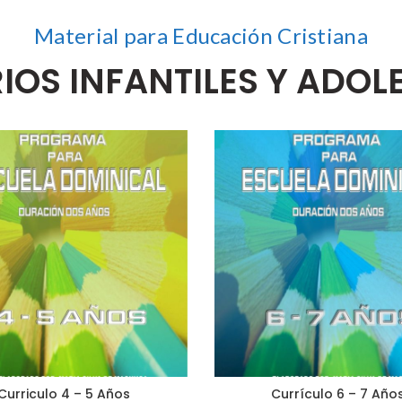
Material para Educación Cristiana
IOS INFANTILES Y ADO
Curriculo 4 – 5 Años
Currículo 6 – 7 Año
AÑADIR AL CARRITO
AÑADIR AL CARRITO