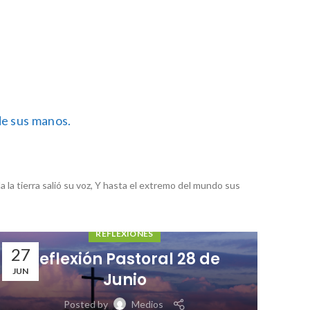
 de sus manos.
da la tierra salió su voz, Y hasta el extremo del mundo sus
REFLEXIONES
16
02
Reflexión Pastoral 17 de
MAY
MAY
Mayo
Re
Posted by
Medios