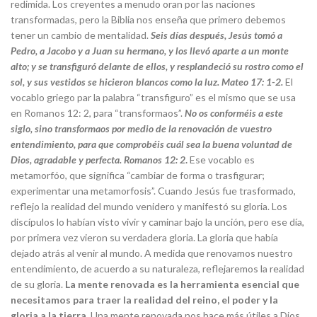
redimida. Los creyentes a menudo oran por las naciones
transformadas, pero la Biblia nos enseña que primero debemos
tener un cambio de mentalidad.
Seis días después, Jesús tomó a
Pedro, a Jacobo y a Juan su hermano, y los llevó aparte a un monte
alto; y se transfiguró delante de ellos, y resplandeció su rostro como el
sol, y sus vestidos se hicieron blancos como la luz.
Mateo 17: 1-2.
El
vocablo griego par la palabra “transfiguro” es el mismo que se usa
en Romanos 12: 2, para “transformaos”.
No os conforméis a este
siglo, sino transformaos por medio de la renovación de vuestro
entendimiento, para que comprobéis cuál sea la buena voluntad de
Dios, agradable y perfecta.
Romanos 12: 2
.
Ese vocablo es
metamorfóo, que significa “cambiar de forma o trasfigurar;
experimentar una metamorfosis”. Cuando Jesús fue trasformado,
reflejo la realidad del mundo venidero y manifestó su gloria. Los
discípulos lo habían visto vivir y caminar bajo la unción, pero ese día,
por primera vez vieron su verdadera gloria. La gloria que había
dejado atrás al venir al mundo. A medida que renovamos nuestro
entendimiento, de acuerdo a su naturaleza, reflejaremos la realidad
de su gloria.
La mente renovada es la herramienta esencial que
necesitamos para traer la realidad del reino, el poder y la
gloria a la tierra
. Una mente renovada nos hace más útiles a Dios,