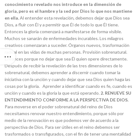
conocimiento revelado nos introduce en la dimensión de
gloria, pero es el hambre y la sed por Dios lo que nos mantiene
en ella.
Al entender esta revelación, debemos dejar que Dios sea
Dios, a fluir con Él y a permitir que Él de todo lo que Él tiene.
Entonces la gloria comenzará a manifestarse de forma visible.
Muchos se sanarán de enfermedades incurables. Los milagros
creativos comenzaran a suceder. Órganos nuevos, trasformación
radical en las vidas de muchas personas. Provisión sobrenatural.
Entonces porque no dejar que sea Él quien opere directamente.
Después de recibir la revelación de las tres dimensiones de lo
sobrenatural, debemos aprender a discernir cuando tomar la
iniciativa con la unción y cuando dejar que sea Dios quien haga las
cosas por la gloria. Aprender a identificar cuando es fe, cuando es
unción y cuando es la gloria la que está operando.
2. RENUEVE SU
ENTENDIMIENTO CONFORME A LA PERSPECTIVA DE DIOS.
Para moverse en el poder sobrenatural del reino de Dios
necesitamos renovar nuestro entendimiento, porque sólo por
medio de la renovación es que podemos ver de acuerdo a la
perspectiva de Dios. Para ser útiles en el reino debemos ser
trasformados o transfigurados, con el fin de tener una mentalidad