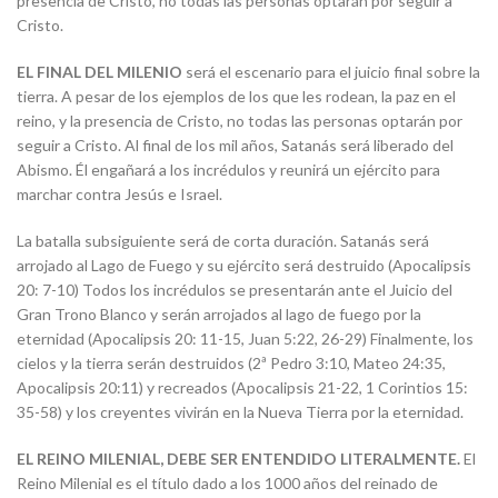
presencia de Cristo, no todas las personas optarán por seguir a
Cristo.
EL FINAL DEL MILENIO
será el escenario para el juicio final sobre la
tierra. A pesar de los ejemplos de los que les rodean, la paz en el
reino, y la presencia de Cristo, no todas las personas optarán por
seguir a Cristo. Al final de los mil años, Satanás será liberado del
Abismo. Él engañará a los incrédulos y reunirá un ejército para
marchar contra Jesús e Israel.
La batalla subsiguiente será de corta duración. Satanás será
arrojado al Lago de Fuego y su ejército será destruido (Apocalipsis
20: 7-10) Todos los incrédulos se presentarán ante el Juicio del
Gran Trono Blanco y serán arrojados al lago de fuego por la
eternidad (Apocalipsis 20: 11-15, Juan 5:22, 26-29) Finalmente, los
cielos y la tierra serán destruidos (2ª Pedro 3:10, Mateo 24:35,
Apocalipsis 20:11) y recreados (Apocalipsis 21-22, 1 Corintios 15:
35-58) y los creyentes vivirán en la Nueva Tierra por la eternidad.
EL REINO MILENIAL, DEBE SER ENTENDIDO LITERALMENTE.
El
Reino Milenial es el título dado a los 1000 años del reinado de