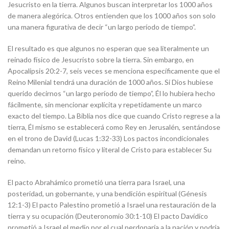
Jesucristo en la tierra. Algunos buscan interpretar los 1000 años
de manera alegórica. Otros entienden que los 1000 años son solo
una manera figurativa de decir “un largo período de tiempo”.
El resultado es que algunos no esperan que sea literalmente un
reinado físico de Jesucristo sobre la tierra. Sin embargo, en
Apocalipsis 20:2-7, seis veces se menciona específicamente que el
Reino Milenial tendrá una duración de 1000 años. Si Dios hubiese
querido decirnos “un largo período de tiempo”, Él lo hubiera hecho
fácilmente, sin mencionar explícita y repetidamente un marco
exacto del tiempo. La Biblia nos dice que cuando Cristo regrese a la
tierra, Él mismo se establecerá como Rey en Jerusalén, sentándose
en el trono de David (Lucas 1:32-33) Los pactos incondicionales
demandan un retorno físico y literal de Cristo para establecer Su
reino.
El pacto Abrahámico prometió una tierra para Israel, una
posteridad, un gobernante, y una bendición espiritual (Génesis
12:1-3) El pacto Palestino prometió a Israel una restauración de la
tierra y su ocupación (Deuteronomio 30:1-10) El pacto Davídico
prometió a Israel el medio por el cual perdonaría a la nación y podría