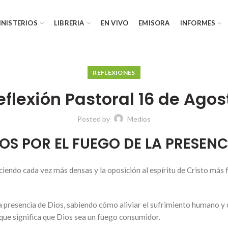
INISTERIOS
LIBRERIA
EN VIVO
EMISORA
INFORMES
REFLEXIONES
eflexión Pastoral 16 de Agos
Posted by
Medios
S POR EL FUEGO DE LA PRESENC
aciendo cada vez más densas y la oposición al espíritu de Cristo más
presencia de Dios, sabiendo cómo aliviar el sufrimiento humano y c
 que significa que Dios sea un fuego consumidor.