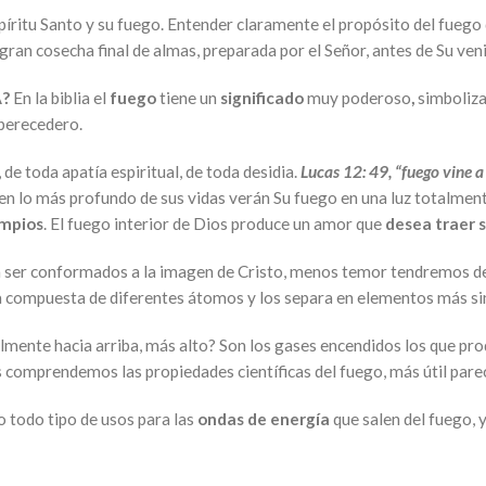
spíritu Santo y su fuego. Entender claramente el propósito del fuego
gran cosecha final de almas, preparada por el Señor, antes de Su ven
A?
En la biblia el
fuego
tiene un
significado
muy poderoso
,
simboliza
mperecedero.
de toda apatía espiritual, de toda desidia.
Lucas 12: 49, “fuego vine a
en lo más profundo de sus vidas verán Su fuego en una luz totalmen
impios
. El fuego interior de Dios produce un amor que
desea traer 
 ser conformados a la imagen de Cristo, menos temor tendremos de 
a compuesta de diferentes átomos y los separa en elementos más s
ente hacia arriba, más alto? Son los gases encendidos los que produ
comprendemos las propiedades científicas del fuego, más útil parec
 todo tipo de usos para las
ondas de energía
que salen del fuego, y