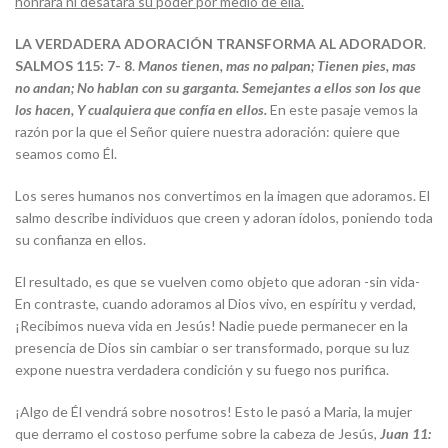
honrará ni desatará su poder por medio de ella.
LA VERDADERA ADORACIÓN TRANSFORMA AL ADORADOR
.
SALMOS 115: 7- 8
.
Manos tienen, mas no palpan; Tienen pies, mas
no andan; No hablan con su garganta.
Semejantes a ellos son los que
los hacen, Y cualquiera que confía en ellos
.
En este pasaje vemos la
razón por la que el Señor quiere nuestra adoración: quiere que
seamos como Él.
Los seres humanos nos convertimos en la imagen que adoramos. El
salmo describe individuos que creen y adoran ídolos, poniendo toda
su confianza en ellos.
El resultado, es que se vuelven como objeto que adoran -sin vida-
En contraste, cuando adoramos al Dios vivo, en espíritu y verdad,
¡Recibimos nueva vida en Jesús! Nadie puede permanecer en la
presencia de Dios sin cambiar o ser transformado, porque su luz
expone nuestra verdadera condición y su fuego nos purifica.
¡Algo de Él vendrá sobre nosotros! Esto le pasó a Maria, la mujer
que derramo el costoso perfume sobre la cabeza de Jesús,
Juan 11: