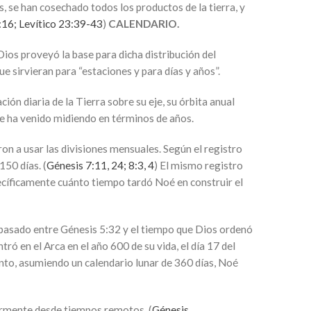
 se han cosechado todos los productos de la tierra, y
:16;
Levítico 23:​39-43
)
CALENDARIO.
ios proveyó la base para dicha distribución del
ue sirvieran para “estaciones y para días y años”.
ción diaria de la Tierra sobre su eje, su órbita anual
 se ha venido midiendo en términos de años.
n a usar las divisiones mensuales. Según el registro
150 días. (
Génesis 7:11,
24;
8:3, 4
) El mismo registro
ecíficamente cuánto tiempo tardó Noé en construir el
 pasado entre Génesis 5:32 y el tiempo que Dios ordenó
ró en el Arca en el año 600 de su vida, el día 17 del
nto, asumiendo un calendario lunar de 360 días, Noé
larmente desde tiempos remotos. (
Génesis