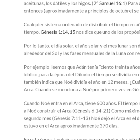
aceitunas, los dátiles y los higos. (
2º Samuel 16:⁠1
) Para 
entonces (aproximadamente a principios de octubre) se ce
Cualquier sistema ordenado de distribuir el tiempo en a
tiempo.
Génesis 1:14, 15
nos dice que uno de los propósit
Por lo tanto, el día solar, el año solar y el mes lunar son
alrededor del Sol y las fases mensuales de la Luna con r
Por ejemplo, leemos que Adán tenía “ciento treinta años”
bíblico, para la época del Diluvio el tiempo se dividía en
también indica que Noé dividía el año en 12 meses.
¿Cuá
Arca. Cuando se menciona a Noé por primero vez en Géne
Cuando Noé entra en el Arca, tiene 600 años. El tiempo
a Noé construir el Arca (Génesis 6:14-21) Como máxim
segundo mes (Génesis 7:11-13) Noé dejó el Arca en el dí
estuvo en el Arca aproximadamente 370 días.
En esta época también se mencionan períodos de siete dí