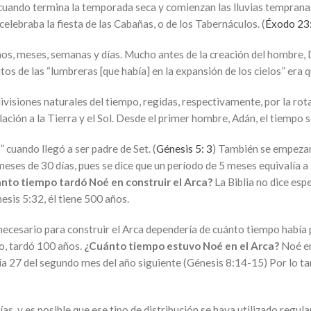
cuando termina la temporada seca y comienzan las lluvias tempranas,
lebraba la fiesta de las Cabañas, o de los Tabernáculos. (
Éxodo 23
ños, meses, semanas y días. Mucho antes de la creación del hombre, D
os de las “lumbreras [que había] en la expansión de los cielos” era q
 divisiones naturales del tiempo, regidas, respectivamente, por la rota
elación a la Tierra y el Sol. Desde el primer hombre, Adán, el tiempo
 cuando llegó a ser padre de Set. (
Génesis 5: 3
) También se empezaro
 meses de 30 días, pues se dice que un período de 5 meses equivalía a 
nto tiempo tardó Noé en construir el Arca?
La Biblia no dice esp
sis 5:32, él tiene 500 años.
 necesario para construir el Arca dependería de cuánto tiempo había
o, tardó 100 años.
¿Cuánto tiempo estuvo Noé en el Arca?
Noé ent
a 27 del segundo mes del año siguiente (Génesis 8:14-15) Por lo ta
as, y es posible que ese tipo de distribución se haya utilizado regu