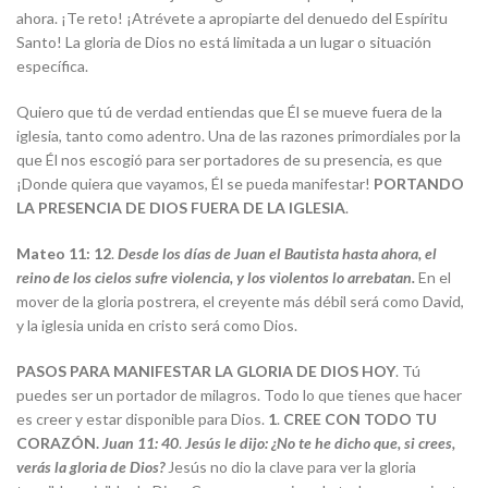
ahora. ¡Te reto! ¡Atrévete a apropiarte del denuedo del Espíritu
Santo! La gloria de Dios no está limitada a un lugar o situación
específica.
Quiero que tú de verdad entiendas que Él se mueve fuera de la
iglesia, tanto como adentro. Una de las razones primordiales por la
que Él nos escogió para ser portadores de su presencia, es que
¡Donde quiera que vayamos, Él se pueda manifestar!
PORTANDO
LA PRESENCIA DE DIOS FUERA DE LA IGLESIA
.
Mateo 11: 12
.
Desde los días de Juan el Bautista hasta ahora, el
reino de los cielos sufre violencia, y los violentos lo arrebatan.
En el
mover de la gloria postrera, el creyente más débil será como David,
y la iglesia unida en cristo será como Dios.
PASOS PARA MANIFESTAR LA GLORIA DE DIOS HOY
. Tú
puedes ser un portador de milagros. Todo lo que tienes que hacer
es creer y estar disponible para Dios.
1
.
CREE CON TODO TU
CORAZÓN.
Juan 11: 40
.
Jesús le dijo: ¿No te he dicho que, si crees,
verás la gloria de Dios?
Jesús no dio la clave para ver la gloria