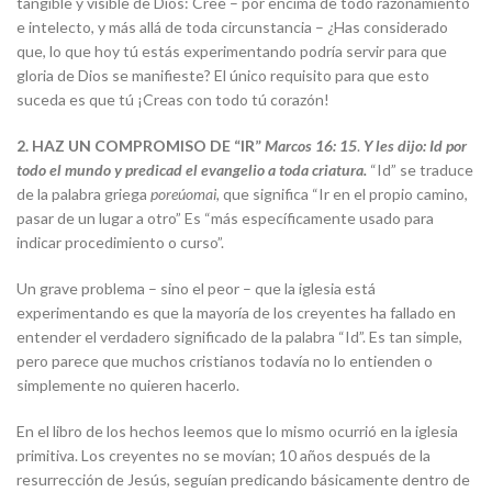
tangible y visible de Dios: Cree – por encima de todo razonamiento
e intelecto, y más allá de toda circunstancia – ¿Has considerado
que, lo que hoy tú estás experimentando podría servir para que
gloria de Dios se manifieste? El único requisito para que esto
suceda es que tú ¡Creas con todo tú corazón!
2.
HAZ UN COMPROMISO DE “IR”
Marcos 16: 15
.
Y les dijo: Id por
todo el mundo y predicad el evangelio a toda criatura.
“Id” se traduce
de la palabra griega
poreúomai,
que significa “Ir en el propio camino,
pasar de un lugar a otro” Es “más específicamente usado para
indicar procedimiento o curso”.
Un grave problema – sino el peor – que la iglesia está
experimentando es que la mayoría de los creyentes ha fallado en
entender el verdadero significado de la palabra “Id”. Es tan simple,
pero parece que muchos cristianos todavía no lo entienden o
simplemente no quieren hacerlo.
En el libro de los hechos leemos que lo mismo ocurrió en la iglesia
primitiva. Los creyentes no se movían; 10 años después de la
resurrección de Jesús, seguían predicando básicamente dentro de