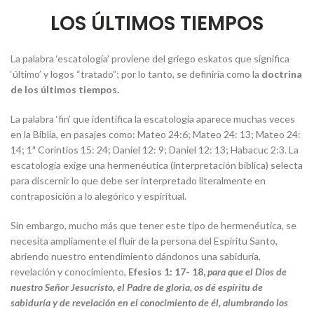
LOS ÚLTIMOS TIEMPOS
La palabra ‘escatología’ proviene del griego eskatos que significa
‘último’ y logos “tratado”; por lo tanto, se definiría como la
doctrina
de los últimos tiempos.
La palabra ‘fin’ que identifica la escatología aparece muchas veces
en la Biblia, en pasajes como: Mateo 24:6; Mateo 24: 13; Mateo 24:
14; 1ª Corintios 15: 24; Daniel 12: 9; Daniel 12: 13; Habacuc 2:3. La
escatología exige una hermenéutica (interpretación bíblica) selecta
para discernir lo que debe ser interpretado literalmente en
contraposición a lo alegórico y espiritual.
Sin embargo, mucho más que tener este tipo de hermenéutica, se
necesita ampliamente el fluir de la persona del Espíritu Santo,
abriendo nuestro entendimiento dándonos una sabiduría,
revelación y conocimiento,
Efesios 1: 17- 18,
para que el Dios de
nuestro Señor Jesucristo, el Padre de gloria, os dé espíritu de
sabiduría y de revelación en el conocimiento de él, alumbrando los