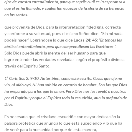
ojos de vuestro entendimiento, para que sepáis cuál es la esperanza a
que él os ha llamado, y cuáles las riquezas de la gloria de su herencia
en los santos
.
que provenga de Dios, para la interpretación fidedigna, correcta
y conforme a su voluntad, pues el mismo Señor dice: “Sin mi nada
podéis hacer” Lográndose lo que dice
Lucas 24: 45
: “
Entonces les
abrió el entendimiento, para que comprendiesen las Escrituras
;”.
Sólo Dios puede abrir la mente del ser humano para que
logre entender las verdades reveladas según el propósito divino a
través del Espíritu Santo.
1ª Corintios 2: 9-10. Antes bien, como está escrito: Cosas que ojo no
vio, ni oído oyó, Ni han subido en corazón de hombre, Son las que Dios
ha preparado para los que le aman. Pero Dios nos las reveló a nosotros
por el Espíritu; porque el Espíritu todo lo escudriña, aun lo profundo de
Dios.
Es necesario que el cristiano escudriñe con mayor dedicación la
palabra profética que anuncia lo que está sucediendo y lo que ha
de venir para la humanidad porque de esta manera,