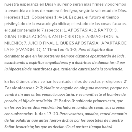
nuestra esperanza en Dios y su reino serán más firmes y podremos
transmitirla a otros de manera fidedigna, según la voluntad de Dios.
Hebreos 11:1; Colosenses 1: 4‐14. Es pues, el futuro el tiempo
privilegiado de la escatología bíblica; el estado de las cosas futuras,
el cual contempla lo 7 aspectos: 1. APOSTASIA; 2. RAPTO; 3.
GRAN TRIBULACIÓN; 4. ANTI–CRISTO; 5. ARMAGEDON; 6.
MILENIO; 7. JUICIO FINAL.
1. QUE ES APOSTASÍA
: APARTAR DE
LA FE (EVANGELIO)
1ª Timoteo 4: 1-2
;
Pero el Espíritu dice
claramente que en los postreros tiempos algunos apostatarán de la fe,
escuchando a espíritus engañadores y a doctrinas de demonios; 2 por
la hipocresía de mentirosos que, teniendo cauterizada la conciencia
.
En los últimos años se han levantado miles de sectas y religiones
2ª
Tesalonicenses 2: 3;
Nadie os engañe en ninguna manera; porque no
vendrá sin que antes venga la apostasía, y se manifieste el hombre de
pecado, el hijo de perdición.
2ª Pedro 3:
sabiendo primero esto, que
en los postreros días vendrán burladores, andando según sus propias
concupiscencias
,
Judas 17-20.
Pero vosotros, amados, tened memoria
de las palabras que antes fueron dichas por los apóstoles de nuestro
Señor Jesucristo; los que os decían: En el postrer tiempo habrá