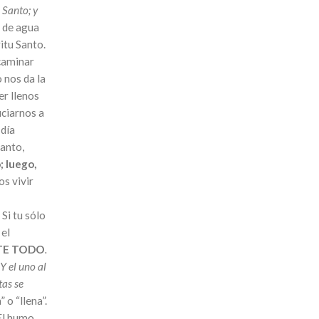
 Santo; y
s de agua
ritu Santo.
caminar
 nos da la
er llenos
iciarnos a
 día
Santo,
; luego,
s vivir
Si tu sólo
 el
TE TODO
.
Y el uno al
tas se
 o “llena”.
 El humo