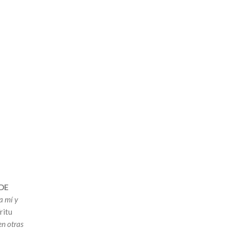
 DE
 a mí y
ritu
en otras