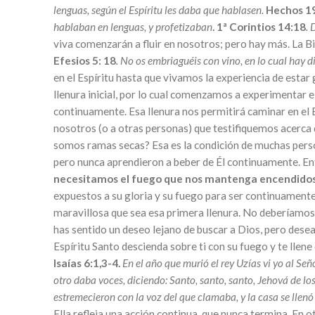
lenguas, según el Espíritu les daba que hablasen.
Hechos 19
hablaban en lenguas, y profetizaban
.
1ª Corintios 14:18
. 
viva comenzarán a fluir en nosotros; pero hay más. La B
Efesios 5: 18
.
No os embriaguéis con vino, en lo cual hay di
en el Espíritu hasta que vivamos la experiencia de estar
llenura inicial, por lo cual comenzamos a experimentar e
continuamente. Esa llenura nos permitirá caminar en el 
nosotros (o a otras personas) que testifiquemos acerca d
somos ramas secas? Esa es la condición de muchas persona
pero nunca aprendieron a beber de Él continuamente. E
necesitamos el fuego que nos mantenga encendidos p
expuestos a su gloria y su fuego para ser continuamente
maravillosa que sea esa primera llenura. No deberíamos 
has sentido un deseo lejano de buscar a Dios, pero desea
Espíritu Santo descienda sobre ti con su fuego y te llene
Isaías 6:1,3-4.
En el año que murió el rey Uzías vi yo al Señ
otro daba voces, diciendo: Santo, santo, santo, Jehová de los e
estremecieron con la voz del que clamaba, y la casa se llen
Ella refleja una acción continua, que nunca termina. En o