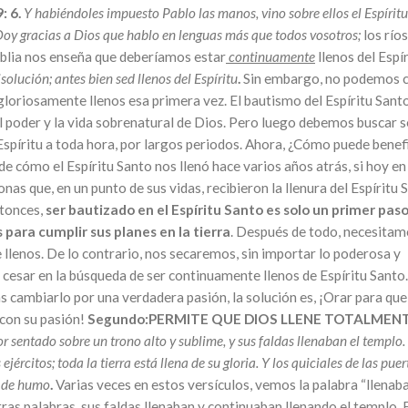
: 6.
Y habiéndoles impuesto Pablo las manos, vino sobre ellos el Espíritu
Doy gracias a Dios que hablo en lenguas más que todos vosotros;
los río
iblia nos enseña que deberíamos estar
continuamente
llenos del Espí
solución; antes bien sed llenos del Espíritu
.
Sin embargo, no podemos 
 gloriosamente llenos esa primera vez. El bautismo del Espíritu Santo
l poder y la vida sobrenatural de Dios. Pero luego debemos buscar s
Espíritu a toda hora, por largos periodos. Ahora, ¿Cómo puede benef
e cómo el Espíritu Santo nos llenó hace varios años atrás, si hoy en
s que, en un punto de sus vidas, recibieron la llenura del Espíritu 
ntonces,
ser bautizado en el Espíritu Santo es solo un primer paso
ara cumplir sus planes en la tierra
. Después de todo, necesitamo
 llenos. De lo contrario, nos secaremos, sin importar lo poderosa y
cesar en la búsqueda de ser continuamente llenos de Espíritu Santo. 
s cambiarlo por una verdadera pasión, la solución es, ¡Orar para que
 con su pasión!
Segundo:PERMITE QUE DIOS LLENE TOTALMEN
or sentado sobre un trono alto y sublime, y sus faldas llenaban el templo. 
jércitos; toda la tierra está llena de su gloria. Y los quiciales de las puer
ó de humo
.
Varias veces en estos versículos, vemos la palabra “llenaba”
tras palabras, sus faldas llenaban y continuaban llenando el templo.