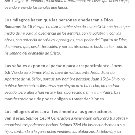
8:6
Y la gente, unánime, escuchaba atentamente las cosas que decía Felipe,
oyendo y viendo las señales que hacía
.
Los milagros hacen que las personas obedezcan a Dios.
Romanos 15:18
Porque no osaría hablar sino de lo que Cristo ha hecho por
medio de mí para la obediencia de los gentiles, con la palabra y con las
obras, con potencia de señales y prodigios, en el poder del Espíritu de Dios;
de manera que, desde Jerusalén, y por los alrededores hasta Ilírico, todo lo
he llenado del evangelio de Cristo
.
Las señales exponen el pecado para arrepentimiento
.
Lucas
5:8
Viendo esto Simón Pedro, cayó de rodillas ante Jesús, diciendo:
Apártate de mí, Señor, porque soy hombre pecador.
Juan 15:24 Si yo no
hubiese hecho entre ellos obras que ningún otro ha hecho, no tendrían
pecado; pero ahora han visto y han aborrecido a mí y a mi Padre
.
Las
manifestaciones de poder obligan a tomar decisiones.
Los milagros afectan al testimonio a las generaciones
venideras.
Salmos 145:4
Generación a generación celebrará tus obras y
anunciará tus poderosos hechos.
Salmos 78:4
No las encubriremos a sus
hijos, contando a la generación venidera las alabanzas de Jehová, y su