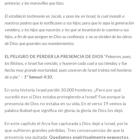
potencia, y las maravillas que hizo.
El estableció testimonio en Jacob, y puso ley en Israel, la cual mandó a
nuestros padres que la notificasen a sus hijos; para que lo sepa la generación
venidera, y los hijos que nacerán; y los que se levantarán lo cuenten a sus
hijos, a fin de que pongan en Dios su confianza, y no se olviden de las obras
de Dios; que guarden sus mandamientos.
EL PELIGRO DE PERDER LA PRESENCIA DE DIOS
“
Pelearon, pues,
los filisteos, e Israel fue vencido, y huyeron cada cual a sus tiendas; y fue
hecha muy grande mortandad, pues cayeron de Israel treinta mil hombres
de a pie.” –
1º Samuel 4:10
.
En esta historia Israel perdió 30.000 hombres. ¿Pero por qué
sucedió eso si Dios estaba protegiendo a Israel? Fue porque la
presencia de Dios no estaba en su vida. En el verso 19 vemos la
palabra
Ikabod
que significa sin gloria, la gloria de Dios los dejó.
En este capítulo el Arca fue capturada y Dios dejó a Israel, por lo
que sufrieron grandes pérdidas. Tres consecuencias de que la
presencia sea quitada:
Quedamos espiritualmente expuestos
.