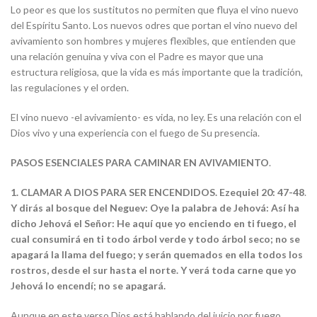
Lo peor es que los sustitutos no permiten que fluya el vino nuevo
del Espíritu Santo. Los nuevos odres que portan el vino nuevo del
avivamiento son hombres y mujeres flexibles, que entienden que
una relación genuina y viva con el Padre es mayor que una
estructura religiosa, que la vida es más importante que la tradición,
las regulaciones y el orden.
El vino nuevo -el avivamiento- es vida, no ley. Es una relación con el
Dios vivo y una experiencia con el fuego de Su presencia.
PASOS ESENCIALES PARA CAMINAR EN AVIVAMIENTO
.
1.
CLAMAR A DIOS PARA SER ENCENDIDOS.
Ezequiel 20: 47-48
.
Y dirás al bosque del Neguev: Oye la palabra de Jehová: Así ha
dicho Jehová el Señor: He aquí que yo enciendo en ti fuego, el
cual consumirá en ti todo árbol verde y todo árbol seco; no se
apagará la llama del fuego; y serán quemados en ella todos los
rostros, desde el sur hasta el norte. Y verá toda carne que yo
Jehová lo encendí; no se apagará.
Aunque en este verso Dios está hablando del juicio por fuego,