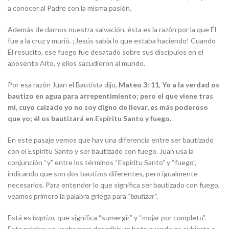
a conocer al Padre con la misma pasión.
Además de darnos nuestra salvación, ésta es la razón por la que Él
fue a la cruz y murió. ¡Jesús sabía lo que estaba haciendo! Cuando
Él resucito, ese fuego fue desatado sobre sus discípulos en el
aposento Alto, y ellos sacudieron al mundo.
Por esa razón Juan el Bautista dijo,
Mateo 3: 11
,
Yo a la verdad os
bautizo en agua para arrepentimiento; pero el que viene tras
mí, cuyo calzado yo no soy digno de llevar, es más poderoso
que yo; él os bautizará en Espíritu Santo y fuego.
En este pasaje vemos que hay una diferencia entre ser bautizado
con el Espíritu Santo y ser bautizado con fuego. Juan usa la
conjunción “y” entre los términos “Espíritu Santo” y “fuego”,
indicando que son dos bautizos diferentes, pero igualmente
necesarios. Para entender lo que significa ser bautizado con fuego,
veamos primero la palabra griega para
“bautizar”.
Está es
baptizo
, que significa “sumergir” y “mojar por completo”.
Esta palabra se usaba para describir un bote cuando es cubierto o