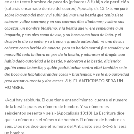
en este texto
hombre de pecado
(primeros 3 ½)
hijo de perdición
(satanás encarnado dentro del cuerpo) Apocalipsis 13:1-5,
me paré
sobre la arena del mar, y vi subir del mar una bestia que tenía siete
cabezas y diez cuernos; y en sus cuernos diez diademas; y sobre sus
cabezas, un nombre blasfemo.
y la bestia que vi era semejante a un
leopardo, y sus pies como de oso, y su boca como boca de león. y el
dragón le dio su poder y su trono, y grande autoridad. vi una de sus
cabezas como herida de muerte, pero su herida mortal fue sanada; y se
maravilló toda la tierra en pos de la bestia, y adoraron al dragón que
había dado autoridad a la bestia, y adoraron a la bestia, diciendo:
¿quién como la bestia, y quién podrá luchar contra ella? también se le
dio boca que hablaba grandes cosas y blasfemias; y se le dio autoridad
para actuar cuarenta y dos meses. 3 ½.
EL ANTICRISTO SERÁ UN
HOMBRE
.
«Aquí hay sabiduría. El que tiene entendimiento, cuente el número
de la bestia, pues es número de hombre. Y su número es
seiscientos sesenta y seis.» (Apocalipsis 13:18) La Escritura dice
que su número es el número de hombre. El número de hombre es
seis. Dios nos dice que el número del Anticristo será 6-6-6. El será
un hombre.