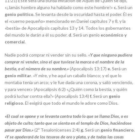
11:21) Este será una burda imitación de Aquel de Quien se dijo,
«¡Jamás hombre alguno ha hablado como este hombre!»
c.
Será un
genio político.
Se levanta desde la oscuridad hasta el poder. Él es
el «cuerno pequeño» mencionado en Daniel capítulos 7 y 8, y la
«bestia» de Apocalipsis capítulos 13 y 14. Todos los gobernantes
del mundo le darán a él su poder.
d
. Será un genio
económico y
comercia
l.
Nadie podrá comprar ni vender sin su sello. «
Y que ninguno pudiera
comprar ni vender, sino el que tuviese la marca o el nombre de la
bestia, o el número de su nombre.»
(Apocalipsis 13:17)
e.
Será un
genio militar
. «Y mire, y he aquí un caballo blanco; y el que lo
montaba tenía un arco; y le fue dada una corona, y salió venciendo,
y para vencer.» (Apocalipsis 6:2) «¿Quién como la bestia, y quién
podrá luchar contra ella?» (Apocalipsis 13:4)
f.
Será un
genio
religioso
. El exigirá que todo el mundo le adore como Dios.
«El cual se opone y se levanta contra todo lo que se llama Dios, o es
objeto de culto; tanto que se sienta en el templo de Dios, haciéndose
pasar por Dios.»
(2ª Tesalonicenses 2:4)
g.
Será un
genio financiero
.
«Y se apoderará de los tesoros de oro y plata, y de todas las cosas