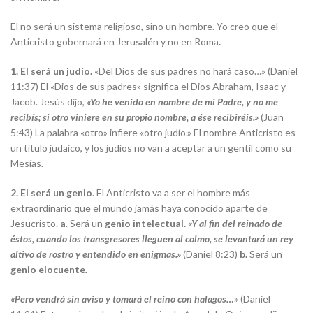
El no será un sistema religioso, sino un hombre. Yo creo que el
Anticristo gobernará en Jerusalén y no en Roma
.
1. El será un judío.
«Del Dios de sus padres no hará caso…» (Daniel
11:37) El «Dios de sus padres» significa el Dios Abraham, Isaac y
Jacob. Jesús dijo,
«Yo he venido en nombre de mi Padre, y no me
recibís; si otro viniere en su propio nombre, a ése recibiréis.»
(Juan
5:43) La palabra «otro» infiere «otro judío.» El nombre Anticristo es
un título judaico, y los judíos no van a aceptar a un gentil como su
Mesías.
2. El será un genio
. El Anticristo va a ser el hombre más
extraordinario que el mundo jamás haya conocido aparte de
Jesucristo.
a
. Será un
genio intelectual.
«Y al fin del reinado de
éstos, cuando los transgresores lleguen al colmo, se levantará un rey
altivo de rostro y entendido en enigmas.»
(Daniel 8:23)
b.
Será un
genio elocuente
.
«Pero vendrá sin aviso y tomará el reino con halagos…
» (Daniel